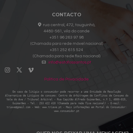
CONTACTO
rua central, 472, touguinhó,
4480-561, vila do conde
+351 96 263 97 98
(Chamada para rede móvel nacional)
+351 252 615 524
(Chamada para rede fixa nacional)
info@estofossantos.pt
Política de Privacidade
Em caso de litígio o consumidor pode recorrer a uma Entidade de Resolução
Alternativa de Litígios de consumo: Centro de Arbitragem de Conflitos de Consumo do
Vale do Ave / Tribunal Arbitral - Rua Capitão Alfredo Guimarães, n.º 1, 4800-019,
Guimarães - Tel.: 253 422 410 (Chamada para rede fixa nacional) - E-mail:
triave@gmail.com - Web: www.triave.pt - Mais informações em Portal do Consumidor:
www.consumidor.pt