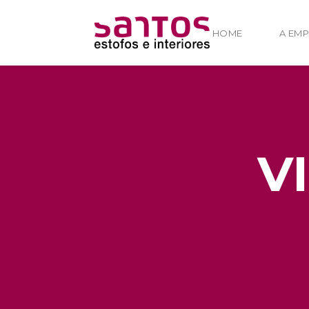
HOME
A EM
V