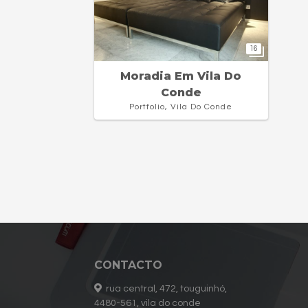
16
Moradia Em Vila Do
Conde
Portfolio, Vila Do Conde
CONTACTO
rua central, 472, touguinhó,
4480-561, vila do conde