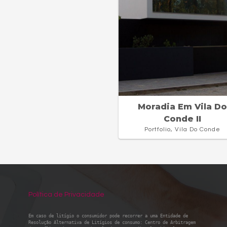
Moradia Em Vila D
Conde II
Portfolio, Vila Do Conde
Política de Privacidade
Em caso de litígio o consumidor pode recorrer a uma Entidade de
Resolução Alternativa de Litígios de consumo: Centro de Arbitragem