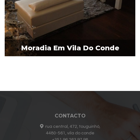
Moradia Em Vila Do Conde
CONTACTO
rua central, 472, touguinhó,
4480-561, vila do conde
+351 96 263 97 98