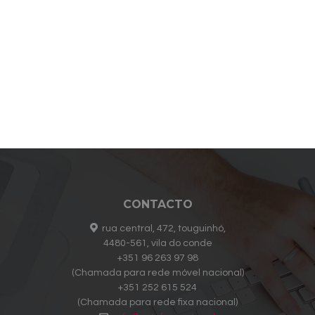
CONTACTO
rua central, 472, touguinhó,
4480-561, vila do conde
+351 96 263 97 98
(Chamada para rede móvel nacional)
+351 252 615 524
(Chamada para rede fixa nacional)