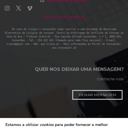
info@estofossantos.pt
Política de Privacidade
Em caso de litígio o consumidor pode recorrer a uma Entidade de Resolução
Alternativa de Litígios de consumo: Centro de Arbitragem de Conflitos de Consumo do
Vale do Ave / Tribunal Arbitral - Rua Capitão Alfredo Guimarães, n.º 1, 4800-019,
Guimarães - Tel.: 253 422 410 (Chamada para rede fixa nacional) - E-mail:
triave@gmail.com - Web: www.triave.pt - Mais informações em Portal do Consumidor:
www.consumidor.pt
QUER NOS DEIXAR UMA MENSAGEM?
Contacte-nos!
DEIXAR MENSAGEM
Estamos a utilizar
cookies
para poder fornecer a melhor