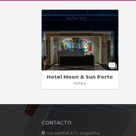
13
Hotel Moon & Sun Porto
Hoteis
CONTACTO
rua central, 472, touguinhó,