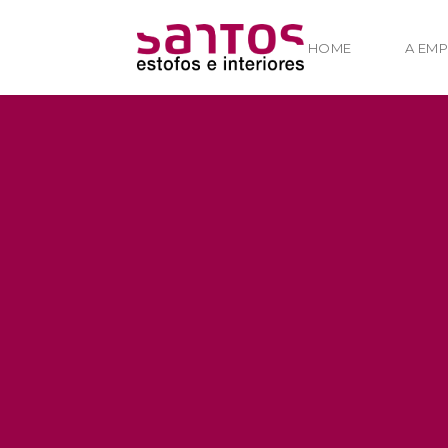
HOME
A EM