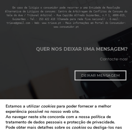
Em caso de litígio o consumidor pode recorrer a uma Entidade de Resolução
Alternativa de Litígios de consumo: Centro de Arbitragem de Conflitos de Consumo do
Vale do Ave / Tribunal Arbitral - Rua Capitão Alfredo Guimarães, n.º 1, 4800-019,
Guimarães - Tel.: 253 422 410 (Chamada para rede fixa nacional) - E-mail:
triave@gmail.com - Web: www.triave.pt - Mais informações em Portal do Consumidor:
www.consumidor.pt
QUER NOS DEIXAR UMA MENSAGEM?
Contacte-nos!
DEIXAR MENSAGEM
Estamos a utilizar
cookies
para poder fornecer a melhor
experiência possível no nosso web site.
Ao navegar neste site concorda com a nossa política de
©2026 santos, estofos e interiores
tratamento de dados pessoais e protecção de privacidade.
Pode obter mais detalhes sobre os
cookies
ou desliga-los nas