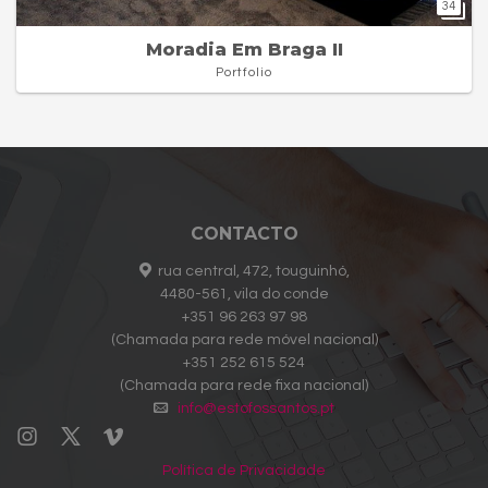
34
Moradia Em Braga II
Portfolio
CONTACTO
rua central, 472, touguinhó,
4480-561, vila do conde
+351 96 263 97 98
(Chamada para rede móvel nacional)
+351 252 615 524
(Chamada para rede fixa nacional)
info@estofossantos.pt
Política de Privacidade