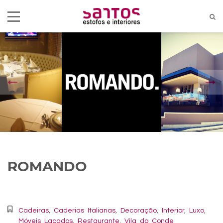
ROMANDO
Cadeiras
,
Caderias Italianas
,
Decoração
,
Interior
,
Luxo
,
Móveis Lacados
,
Restaurante
,
Vila do Conde