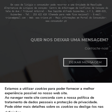
Em caso de litígio o consumidor pode recorrer a uma Entidade de Resolução
Alternativa de Litígios de consumo: Centro de Arbitragem de Conflitos de Consumo do
Vale do Ave / Tribunal Arbitral - Rua Capitão Alfredo Guimarães, n.º 1, 4800-019,
Guimarães - Tel.: 253 422 410 (Chamada para rede fixa nacional) - E-mail:
triave@gmail.com - Web: www.triave.pt - Mais informações em Portal do Consumidor:
www.consumidor.pt
QUER NOS DEIXAR UMA MENSAGEM?
Contacte-nos!
DEIXAR MENSAGEM
Estamos a utilizar
cookies
para poder fornecer a melhor
experiência possível no nosso web site.
Ao navegar neste site concorda com a nossa política de
©2026 santos, estofos e interiores
tratamento de dados pessoais e protecção de privacidade.
Pode obter mais detalhes sobre os
cookies
ou desliga-los nas