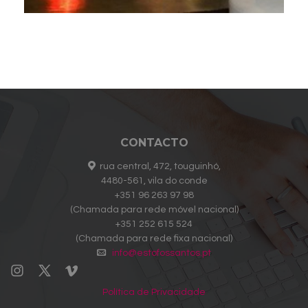
CONTACTO
rua central, 472, touguinhó,
4480-561, vila do conde
+351 96 263 97 98
(Chamada para rede móvel nacional)
+351 252 615 524
(Chamada para rede fixa nacional)
info@estofossantos.pt
Política de Privacidade