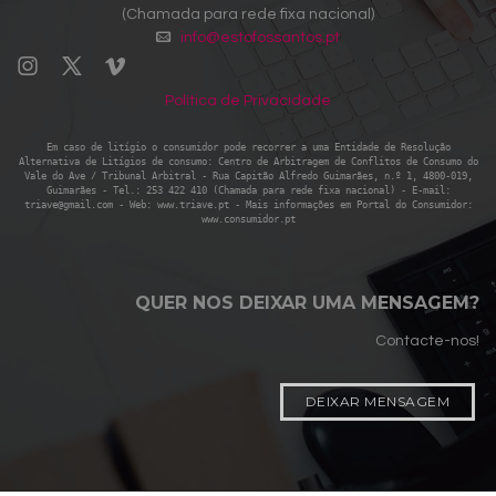
(Chamada para rede fixa nacional)
info@estofossantos.pt
Política de Privacidade
Em caso de litígio o consumidor pode recorrer a uma Entidade de Resolução
Alternativa de Litígios de consumo: Centro de Arbitragem de Conflitos de Consumo do
Vale do Ave / Tribunal Arbitral - Rua Capitão Alfredo Guimarães, n.º 1, 4800-019,
Guimarães - Tel.: 253 422 410 (Chamada para rede fixa nacional) - E-mail:
triave@gmail.com - Web: www.triave.pt - Mais informações em Portal do Consumidor:
www.consumidor.pt
QUER NOS DEIXAR UMA MENSAGEM?
Contacte-nos!
DEIXAR MENSAGEM