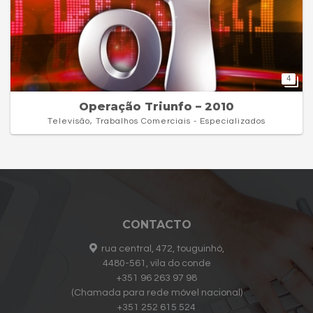
4
Operação Triunfo – 2010
Televisão, Trabalhos Comerciais - Especializados
CONTACTO
rua central, 472, touguinhó,
4480-561, vila do conde
+351 96 263 97 98
(Chamada para rede móvel nacional)
+351 252 615 524