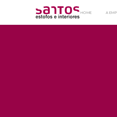
HOME
A EM